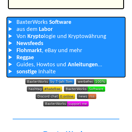
BaxterWorks
Software
aus dem
Labor
Von
Krypto
logie und Kryptowährung
Newsfeeds
Flohmarkt
, eBay und mehr
Reggae
Guides, Howtos und
Anleitungen
...
sonstige
Inhalte