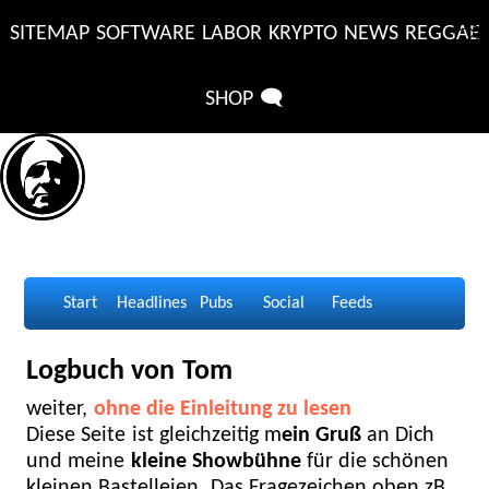
❔
SITEMAP
SOFTWARE
LABOR
KRYPTO
NEWS
REGGAE
SHOP
🗨️
Start
Headlines
Pubs
Social
Feeds
Logbuch von Tom
weiter,
ohne die Einleitung zu lesen
Diese Seite ist gleichzeitig m
ein Gruß
an Dich
und meine
kleine Showbühne
für die schönen
kleinen Bastelleien. Das Fragezeichen oben zB.,